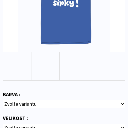
E
T
E
N
A
J
Í
T
?
BARVA :
HLEDAT
VELIKOST :