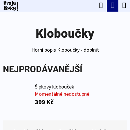
K
Hledat
Náku
Přejít
O
Zpět
Zpět
na
koší
Š
obsah
Kloboučky
Í
C
K
O
Horní popis Kloboučky - doplnit
P
O
NEJPRODÁVANĚJŠÍ
T
Ř
Šipkový klobouček
E
Momentálně nedostupné
399 Kč
B
U
J
Ř