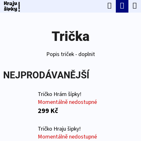
K
Hledat
Náku
Přejít
O
Zpět
Zpět
na
koší
Š
obsah
Trička
Í
C
K
O
Popis triček - doplnit
P
O
NEJPRODÁVANĚJŠÍ
T
Ř
Tričko Hrám šípky!
E
Momentálně nedostupné
299 Kč
B
U
Tričko Hraju šipky!
J
Momentálně nedostupné